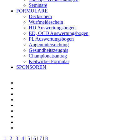
Seminare
FORMULARE
Deckschein
Wurfmeldeschein
HD Auswertungsbogen
ED, OCD Auswertungsbogen
PL Auswertungsbogen
Augenuntersuchung
Gesundheitszeugnis
Championatsantrag
Keilwirbel Formular
SPONSOREN
1
|
2
|
3
|
4
|
5
|
6
|
7
|
8